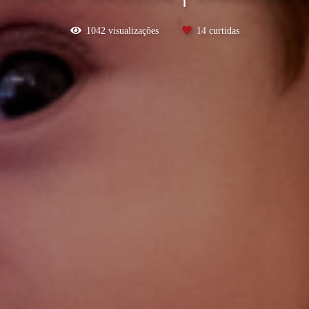
1042
visualizações
14
curtidas