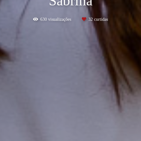
Sabrina
630
visualizações
32
curtidas