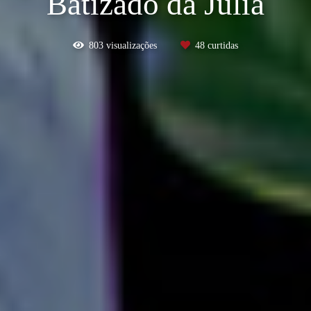
Batizado da Júlia
803
visualizações
48
curtidas