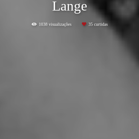
Lange
1038
visualizações
35
curtidas