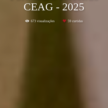
CEAG - 2025
673
visualizações
59
curtidas