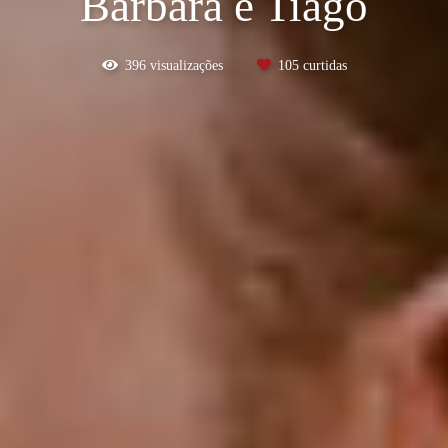
Bárbara e Tiago
396
visualizações
105
curtidas