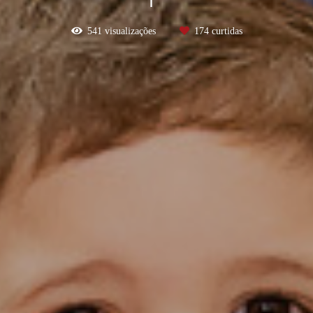
541
visualizações
174
curtidas