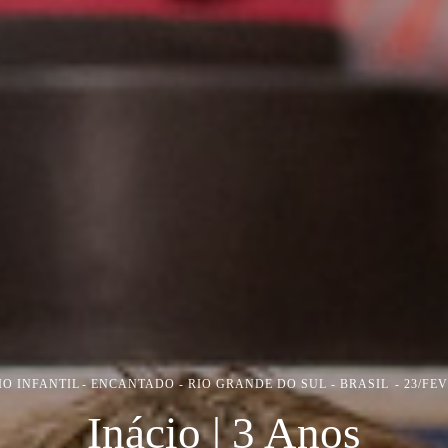
O INFANTIL
ENCANTADO - RIO GRANDE DO SUL - BRASIL
23/FE
Inácio | 3 Anos