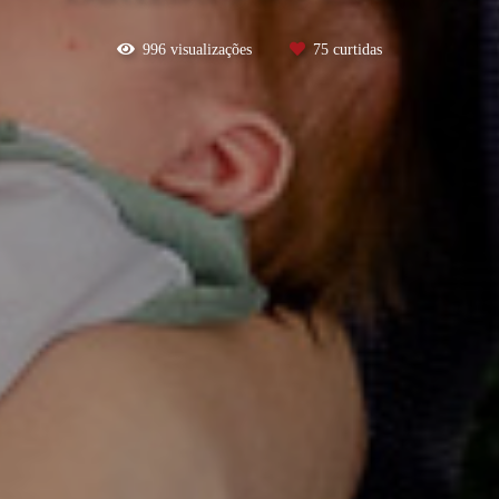
996
visualizações
75
curtidas