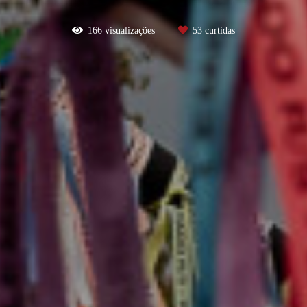
166
visualizações
53
curtidas