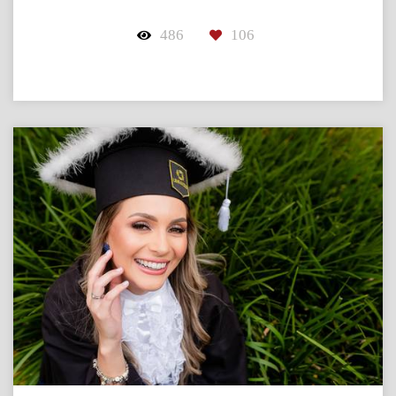
486
106