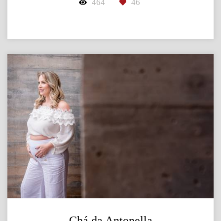
464
46
Chá da Antonella