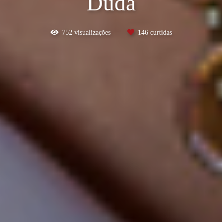
Duda
752
visualizações
146
curtidas